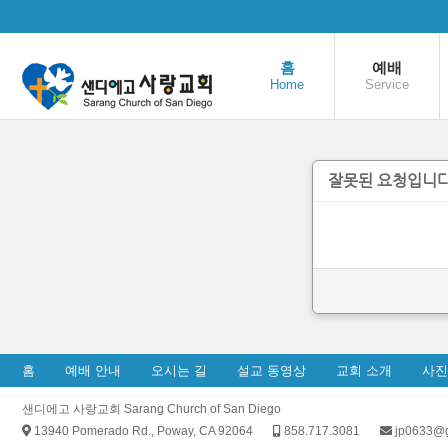
본문으로 바로가기
홈
예배
Home
Service
잘못된 요청입니다
홈
예배 안내
오시는 길
설교 동영상
교회 소개
사진
샌디에고 사랑교회 Sarang Church of San Diego
13940 Pomerado Rd., Poway, CA 92064
858.717.3081
jp0633@g