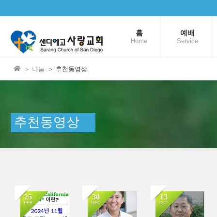
본문으로 바로가기
Sketchbook5, 스케치북5
홈
예배
Home
Service
＞ 나눔
＞ 추천동영상
Sketchbook5, 스케치북5
추천동영상
25
30
13
FEB
DEC
OCT
2420
2597
2883