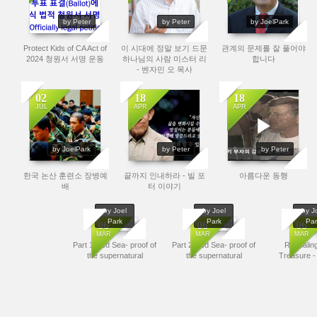
by Peter
by Peter
by JoelPark
Protect Kids of CA Act of
이 시대에 정말 보기 드문
관계의 문제를 잘 풀어야
2024 청원서 서명 운동
하나님의 사람 미스터 리
합니다
- 벤자민 오 목사
02
18
18
JUL
APR
APR
2840
2931
1926
by JoelPark
by Peter
by Peter
한국 논산 훈련소 장병예
끝까지 인내하라 - 빌 포
아름다운 동행
배
터 이야기
by Joel
by Joel
by J
Park
Park
Par
No Image
No Image
No I
06
06
06
MAR
MAR
MAR
Part 1|Red Sea- proof of
Part 2|Red Sea- proof of
Revealin
9640
27017
the supernatural
the supernatural
Treasure - 