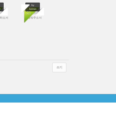
by
y
Admin
age
No Image
03
OCT
임하소서
날 채워주소서
798
7327
쓰기