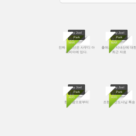
by Joel
by Joel
Park
Park
No Image
No Image
03
03
MAR
MAR
진짜 시내산은 사우디 아
출애굽과 시내산에 대
5726
5239
라비아에 있다.
최근 자료
by Joel
by Joel
Park
Park
No Image
No Image
18
17
AUG
AUG
한 사람으로부터
조현민 전도사님 특송
12603
16072