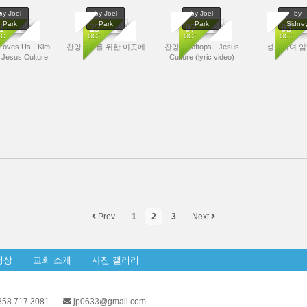
by Joel
by Joel
by Joel
by
Park
Park
Park
Sidne
 Image
No Image
No Image
No Im
1
25
07
03
EC
OCT
OCT
OCT
Loves Us - Kim
찬양 - 주를 위한 이곳에
찬양 Rooftops - Jesus
성령이여 
8952
7110
8032
6
 Jesus Culture
Culture (lyric video)
Prev
1
2
3
Next
영상
교회 소개
사진 갤러리
58.717.3081
jp0633@gmail.com