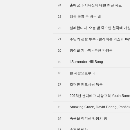
출애굽과 시내산에 대한 최근 자료
24
행동 목표 돈 버는 법
23
실례합니다. 오늘 밤 죽으면 천국에 가
22
주님의 선발 투수 - 클레이튼 커쇼 (Clayto
21
광야를 지나며 - 추천 찬양곡
20
I Surrender-Hill Song
19
한 사람으로부터
18
조현민 전도사님 특송
17
2013년 샌디에고 사랑교회 Youth Summe
16
Amazing Grace, David Döring, Panflöt
15
죽음을 이기신 만왕의 왕
14
솔개의 비상
13