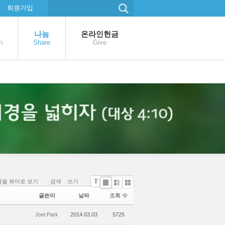
회원가입
나눔
온라인헌금
n
Share
Give
T
을 뷰어로 보기
검색
쓰기
기본글꼴
Li
Zi
G
글쓴이
날짜
조회 수
st
n
al
e
le
Joel Park
2014.03.03
5725
r