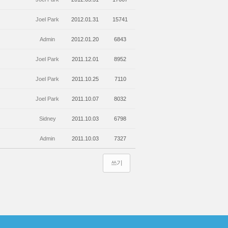
Joel Park
2012.01.31
15741
Admin
2012.01.20
6843
Joel Park
2011.12.01
8952
Joel Park
2011.10.25
7110
Joel Park
2011.10.07
8032
Sidney
2011.10.03
6798
Admin
2011.10.03
7327
쓰기