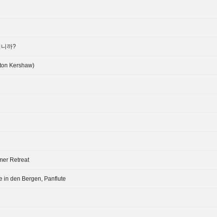
십니까?
n Kershaw)
r Retreat
e in den Bergen, Panflute