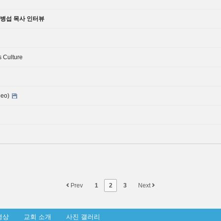
박병섭 목사 인터뷰
 Culture
deo)
Prev
1
2
3
Next
영상
교회 소개
사진 갤러리