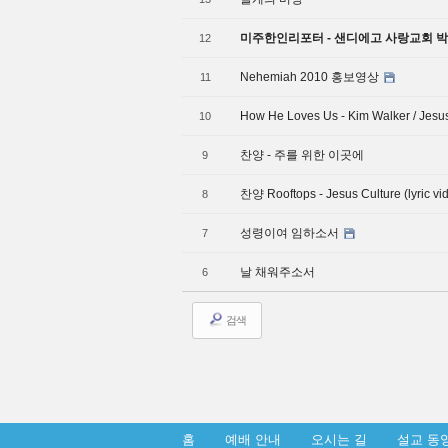
미주한인리포터 - 샌디에고 사랑교회 
12
Nehemiah 2010 홍보영상
11
How He Loves Us - Kim Walker / Jesus
10
찬양 - 주를 위한 이곳에
9
찬양 Rooftops - Jesus Culture (lyric vi
8
성령이여 임하소서
7
날 채워주소서
6
검색
홈
예배 안내
오시는 길
설교 동