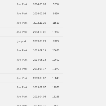
y
Joel Park
2014.03.03
5238
Joel Park
2014.02.05
6850
Joel Park
2013.11.10
11510
Joel Park
2013.10.01
13902
joelpark
2013.09.29
6313
Joel Park
2013.09.29
28650
Joel Park
2013.08.18
12602
Joel Park
2013.08.17
16072
Joel Park
2013.08.07
10643
Joel Park
2013.07.07
19978
Joel Park
2012.04.05
16168
Joel Park
2012.03.31
17667