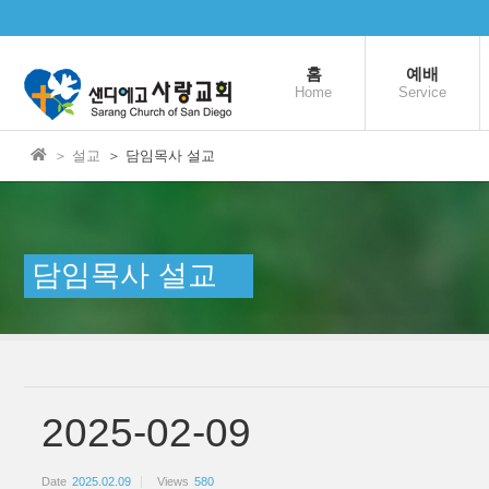
본문으로 바로가기
Sketchbook5, 스케치북5
홈
예배
Home
Service
＞ 설교
＞ 담임목사 설교
Sketchbook5, 스케치북5
담임목사 설교
2025-02-09
Date
2025.02.09
Views
580