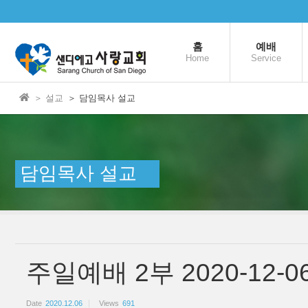
본문으로 바로가기
Sketchbook5, 스케치북5
홈
예배
Home
Service
＞ 설교
＞ 담임목사 설교
Sketchbook5, 스케치북5
담임목사 설교
주일예배 2부 2020-12
Date
2020.12.06
Views
691