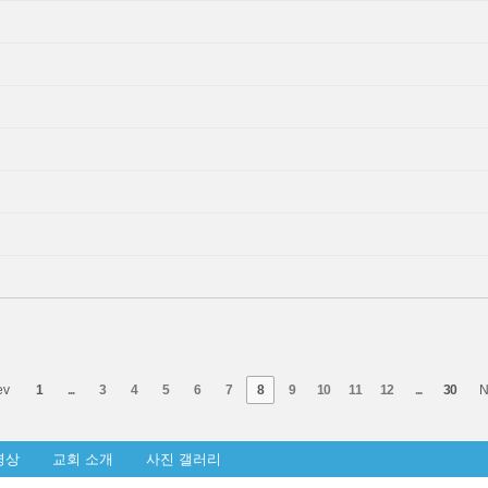
ev
1
...
3
4
5
6
7
8
9
10
11
12
...
30
N
영상
교회 소개
사진 갤러리