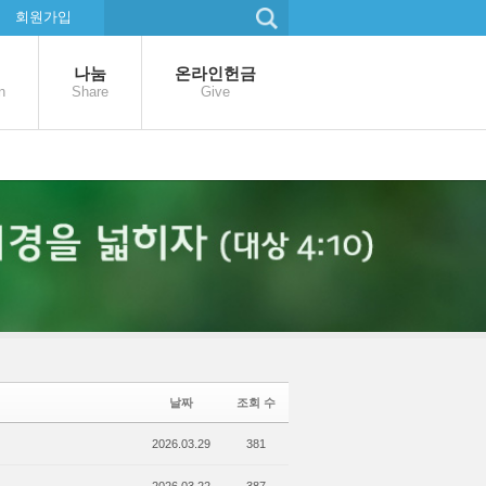
회원가입
나눔
온라인헌금
n
Share
Give
날짜
조회 수
2026.03.29
381