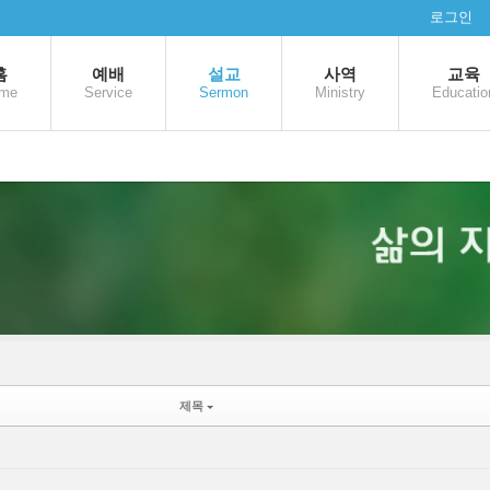
로그인
홈
예배
설교
사역
교육
me
Service
Sermon
Ministry
Educatio
제목